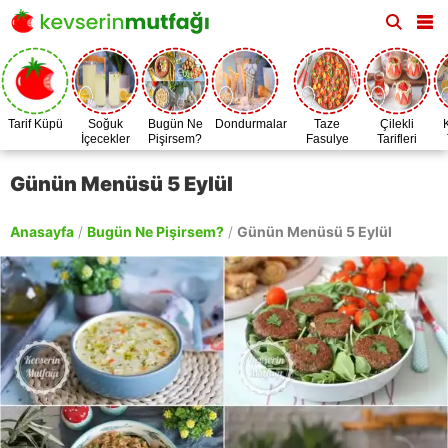
Tarif Küpü
Soğuk
Bugün Ne
Dondurmalar
Taze
Çilekli
İçecekler
Pişirsem?
Fasulye
Tarifleri
Zamanı
Günün Menüsü 5 Eylül
Anasayfa
/
Bugün Ne Pişirsem?
/
Günün Menüsü 5 Eylül