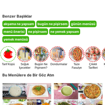
Benzer Başlıklar
akşama ne yapsam
bugün ne pişirsem
günün menüsü
menü önerisi
ne pişirsem
ne yemek yapsam
yemek menüsü
Tarif Küpü
Soğuk
Bugün Ne
Dondurmalar
Taze
Çilekli
İçecekler
Pişirsem?
Fasulye
Tarifleri
Zamanı
Bu Menülere de Bir Göz Atın