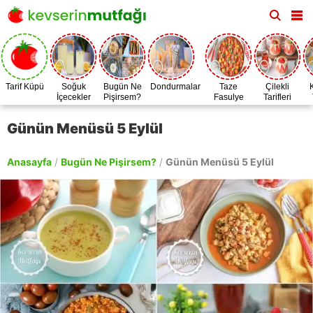
Tarif Küpü
Soğuk
Bugün Ne
Dondurmalar
Taze
Çilekli
İçecekler
Pişirsem?
Fasulye
Tarifleri
Zamanı
Günün Menüsü 5 Eylül
Anasayfa
/
Bugün Ne Pişirsem?
/
Günün Menüsü 5 Eylül