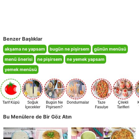
Benzer Başlıklar
akşama ne yapsam
bugün ne pişirsem
günün menüsü
menü önerisi
ne pişirsem
ne yemek yapsam
yemek menüsü
Tarif Küpü
Soğuk
Bugün Ne
Dondurmalar
Taze
Çilekli
İçecekler
Pişirsem?
Fasulye
Tarifleri
Zamanı
Bu Menülere de Bir Göz Atın