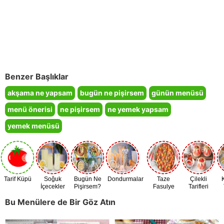
Benzer Başlıklar
akşama ne yapsam
bugün ne pişirsem
günün menüsü
menü önerisi
ne pişirsem
ne yemek yapsam
yemek menüsü
Tarif Küpü
Soğuk
Bugün Ne
Dondurmalar
Taze
Çilekli
İçecekler
Pişirsem?
Fasulye
Tarifleri
Zamanı
Bu Menülere de Bir Göz Atın