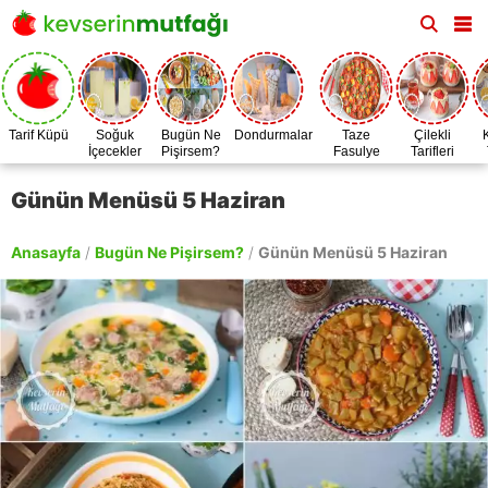
Tarif Küpü
Soğuk
Bugün Ne
Dondurmalar
Taze
Çilekli
İçecekler
Pişirsem?
Fasulye
Tarifleri
Zamanı
Günün Menüsü 5 Haziran
Anasayfa
/
Bugün Ne Pişirsem?
/
Günün Menüsü 5 Haziran