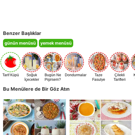
Benzer Başlıklar
günün menüsü
yemek menüsü
Tarif Küpü
Soğuk
Bugün Ne
Dondurmalar
Taze
Çilekli
İçecekler
Pişirsem?
Fasulye
Tarifleri
Zamanı
Bu Menülere de Bir Göz Atın