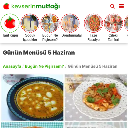
Tarif Küpü
Soğuk
Bugün Ne
Dondurmalar
Taze
Çilekli
İçecekler
Pişirsem?
Fasulye
Tarifleri
Zamanı
Günün Menüsü 5 Haziran
Anasayfa
/
Bugün Ne Pişirsem?
/
Günün Menüsü 5 Haziran