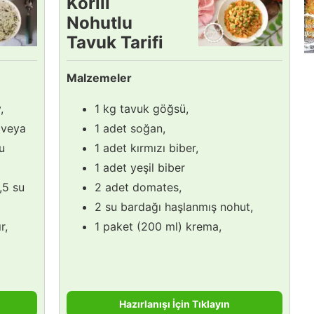
Körili
Nohutlu
Tavuk Tarifi
Malzemeler
,
1 kg tavuk göğsü,
(veya
1 adet soğan,
u
1 adet kırmızı biber,
1 adet yeşil biber
,5 su
2 adet domates,
2 su bardağı haşlanmış nohut,
r,
1 paket (200 ml) krema,
Hazırlanışı İçin Tıklayın