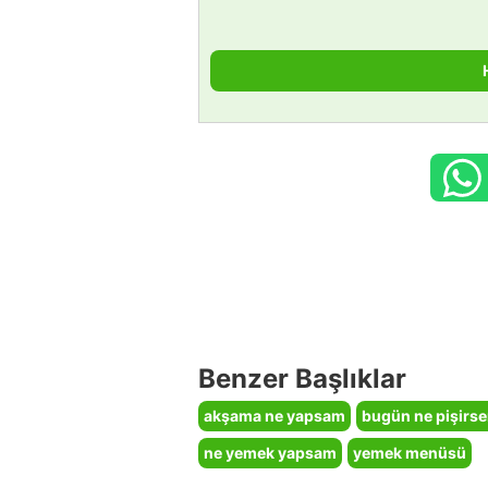
Benzer Başlıklar
akşama ne yapsam
bugün ne pişirs
ne yemek yapsam
yemek menüsü