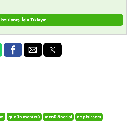
Hazırlanışı İçin Tıklayın
em
günün menüsü
menü önerisi
ne pişirsem