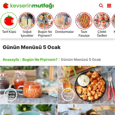
Tarif Küpü
Soğuk
Bugün Ne
Dondurmalar
Taze
Çilekli
İçecekler
Pişirsem?
Fasulye
Tarifleri
Zamanı
Günün Menüsü 5 Ocak
Anasayfa
/
Bugün Ne Pişirsem?
/
Günün Menüsü 5 Ocak