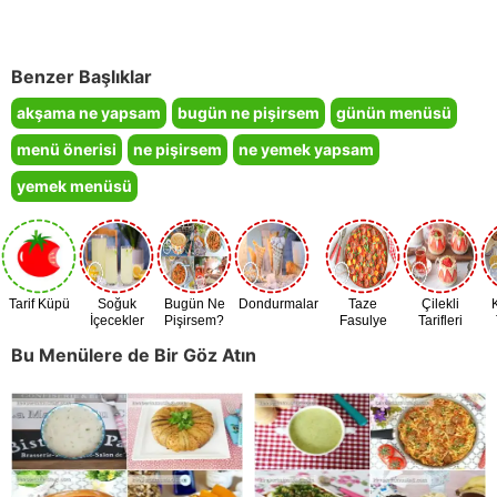
Benzer Başlıklar
akşama ne yapsam
bugün ne pişirsem
günün menüsü
menü önerisi
ne pişirsem
ne yemek yapsam
yemek menüsü
Tarif Küpü
Soğuk
Bugün Ne
Dondurmalar
Taze
Çilekli
İçecekler
Pişirsem?
Fasulye
Tarifleri
Zamanı
Bu Menülere de Bir Göz Atın