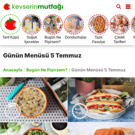
Tarif Küpü
Soğuk
Bugün Ne
Dondurmalar
Taze
Çilekli
İçecekler
Pişirsem?
Fasulye
Tarifleri
Zamanı
Günün Menüsü 5 Temmuz
Anasayfa
/
Bugün Ne Pişirsem?
/
Günün Menüsü 5 Temmuz