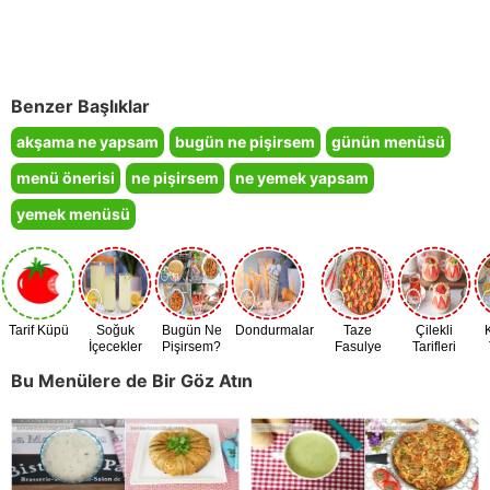
Benzer Başlıklar
akşama ne yapsam
bugün ne pişirsem
günün menüsü
menü önerisi
ne pişirsem
ne yemek yapsam
yemek menüsü
Tarif Küpü
Soğuk
Bugün Ne
Dondurmalar
Taze
Çilekli
İçecekler
Pişirsem?
Fasulye
Tarifleri
Zamanı
Bu Menülere de Bir Göz Atın