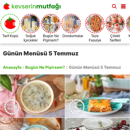
Tarif Küpü
Soğuk
Bugün Ne
Dondurmalar
Taze
Çilekli
İçecekler
Pişirsem?
Fasulye
Tarifleri
Zamanı
Günün Menüsü 5 Temmuz
Anasayfa
/
Bugün Ne Pişirsem?
/
Günün Menüsü 5 Temmuz