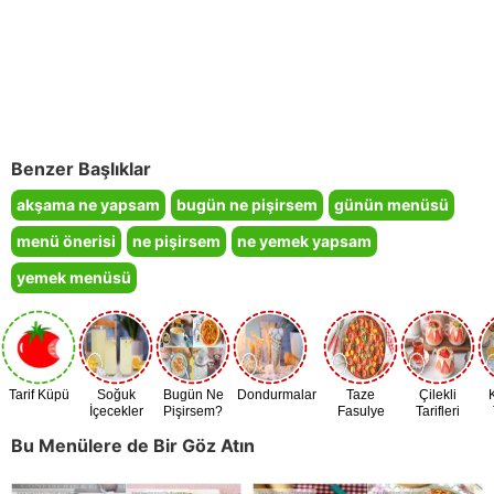
Benzer Başlıklar
akşama ne yapsam
bugün ne pişirsem
günün menüsü
menü önerisi
ne pişirsem
ne yemek yapsam
yemek menüsü
Tarif Küpü
Soğuk
Bugün Ne
Dondurmalar
Taze
Çilekli
İçecekler
Pişirsem?
Fasulye
Tarifleri
Zamanı
Bu Menülere de Bir Göz Atın