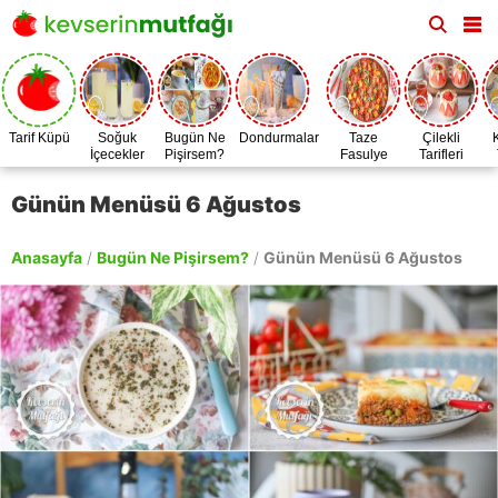
Tarif Küpü
Soğuk
Bugün Ne
Dondurmalar
Taze
Çilekli
İçecekler
Pişirsem?
Fasulye
Tarifleri
Zamanı
Günün Menüsü 6 Ağustos
Anasayfa
/
Bugün Ne Pişirsem?
/
Günün Menüsü 6 Ağustos