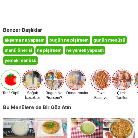
Benzer Başlıklar
akşama ne yapsam
bugün ne pişirsem
günün menüsü
menü önerisi
ne pişirsem
ne yemek yapsam
yemek menüsü
Tarif Küpü
Soğuk
Bugün Ne
Dondurmalar
Taze
Çilekli
İçecekler
Pişirsem?
Fasulye
Tarifleri
Zamanı
Bu Menülere de Bir Göz Atın