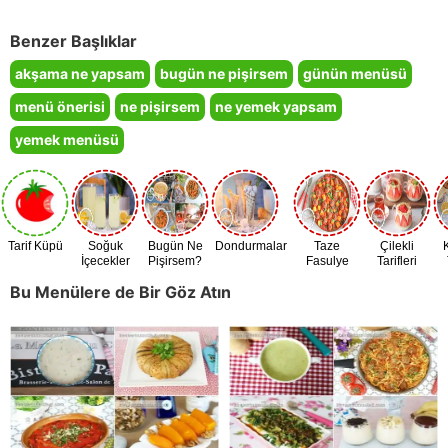
Benzer Başlıklar
akşama ne yapsam
bugün ne pişirsem
günün menüsü
menü önerisi
ne pişirsem
ne yemek yapsam
yemek menüsü
Tarif Küpü
Soğuk
Bugün Ne
Dondurmalar
Taze
Çilekli
İçecekler
Pişirsem?
Fasulye
Tarifleri
Zamanı
Bu Menülere de Bir Göz Atın