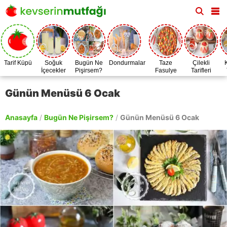
Tarif Küpü
Soğuk
Bugün Ne
Dondurmalar
Taze
Çilekli
İçecekler
Pişirsem?
Fasulye
Tarifleri
Zamanı
Günün Menüsü 6 Ocak
Anasayfa
/
Bugün Ne Pişirsem?
/
Günün Menüsü 6 Ocak