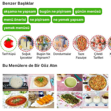
Benzer Başlıklar
akşama ne yapsam
bugün ne pişirsem
günün menüsü
menü önerisi
ne pişirsem
ne yemek yapsam
yemek menüsü
Tarif Küpü
Soğuk
Bugün Ne
Dondurmalar
Taze
Çilekli
İçecekler
Pişirsem?
Fasulye
Tarifleri
Zamanı
Bu Menülere de Bir Göz Atın