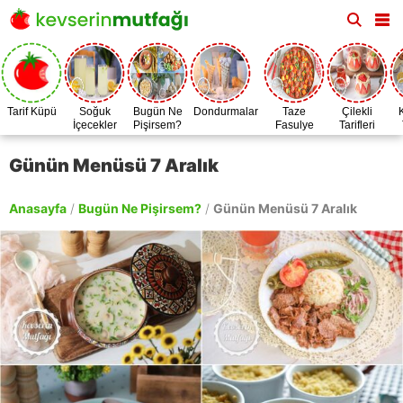
Tarif Küpü
Soğuk
Bugün Ne
Dondurmalar
Taze
Çilekli
İçecekler
Pişirsem?
Fasulye
Tarifleri
Zamanı
Günün Menüsü 7 Aralık
Anasayfa
/
Bugün Ne Pişirsem?
/
Günün Menüsü 7 Aralık