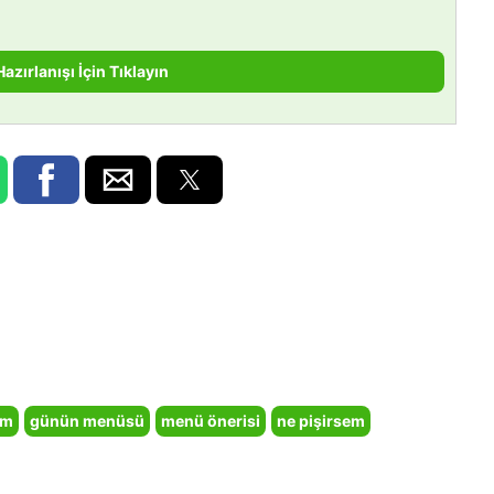
Hazırlanışı İçin Tıklayın
em
günün menüsü
menü önerisi
ne pişirsem