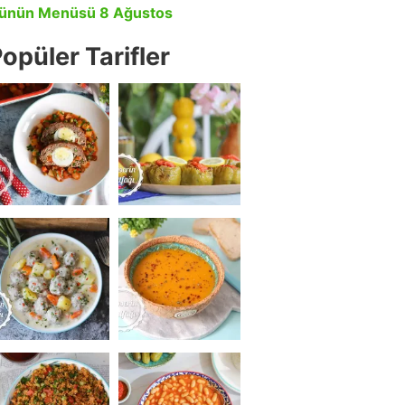
ünün Menüsü 8 Ağustos
opüler Tarifler