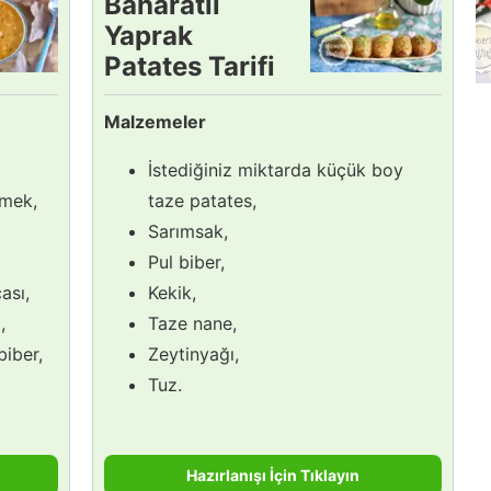
Baharatlı
Yaprak
Patates Tarifi
Malzemeler
İstediğiniz miktarda küçük boy
imek,
taze patates,
Sarımsak,
Pul biber,
ası,
Kekik,
,
Taze nane,
biber,
Zeytinyağı,
Tuz.
Hazırlanışı İçin Tıklayın