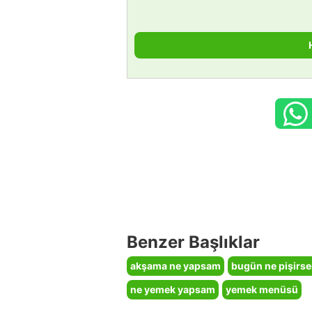
Benzer Başlıklar
akşama ne yapsam
bugün ne pişirs
ne yemek yapsam
yemek menüsü