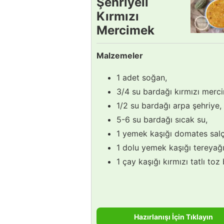
Şehriyeli
Kırmızı
Mercimek
Çorbası
Malzemeler
Tarifi
1 adet soğan,
3/4 su bardağı kırmızı merc
1/2 su bardağı arpa şehriye,
5-6 su bardağı sıcak su,
1 yemek kaşığı domates salç
1 dolu yemek kaşığı tereyağı
1 çay kaşığı kırmızı tatlı toz 
Hazırlanışı İçin Tıklayın