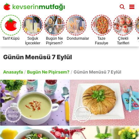
Tarif Küpü
Soğuk
Bugün Ne
Dondurmalar
Taze
Çilekli
İçecekler
Pişirsem?
Fasulye
Tarifleri
Zamanı
Günün Menüsü 7 Eylül
Anasayfa
/
Bugün Ne Pişirsem?
/
Günün Menüsü 7 Eylül