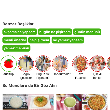
Benzer Başlıklar
akşama ne yapsam
bugün ne pişirsem
günün menüsü
menü önerisi
ne pişirsem
ne yemek yapsam
yemek menüsü
Tarif Küpü
Soğuk
Bugün Ne
Dondurmalar
Taze
Çilekli
İçecekler
Pişirsem?
Fasulye
Tarifleri
Zamanı
Bu Menülere de Bir Göz Atın