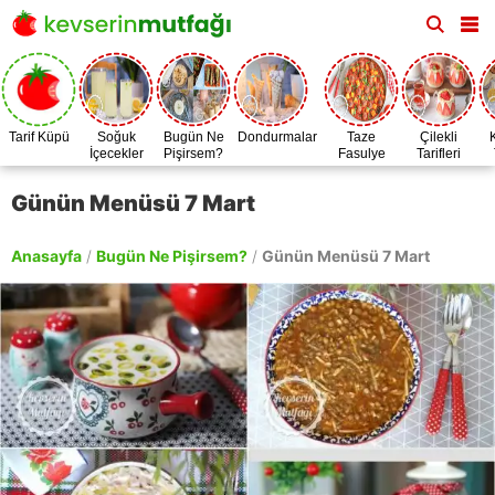
Tarif Küpü
Soğuk
Bugün Ne
Dondurmalar
Taze
Çilekli
İçecekler
Pişirsem?
Fasulye
Tarifleri
Zamanı
Günün Menüsü 7 Mart
Anasayfa
/
Bugün Ne Pişirsem?
/
Günün Menüsü 7 Mart