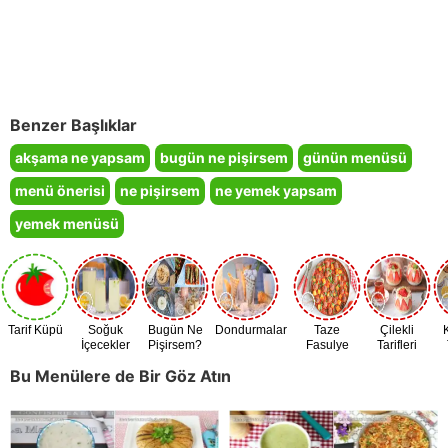
Benzer Başlıklar
akşama ne yapsam
bugün ne pişirsem
günün menüsü
menü önerisi
ne pişirsem
ne yemek yapsam
yemek menüsü
Tarif Küpü
Soğuk
Bugün Ne
Dondurmalar
Taze
Çilekli
İçecekler
Pişirsem?
Fasulye
Tarifleri
Zamanı
Bu Menülere de Bir Göz Atın