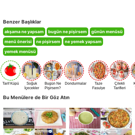
Benzer Başlıklar
akşama ne yapsam
bugün ne pişirsem
günün menüsü
menü önerisi
ne pişirsem
ne yemek yapsam
yemek menüsü
Tarif Küpü
Soğuk
Bugün Ne
Dondurmalar
Taze
Çilekli
İçecekler
Pişirsem?
Fasulye
Tarifleri
Zamanı
Bu Menülere de Bir Göz Atın