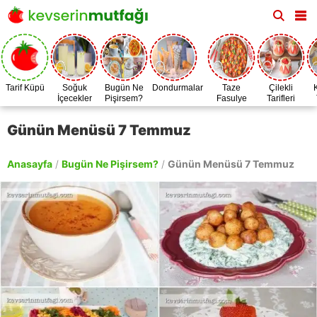
Tarif Küpü
Soğuk
Bugün Ne
Dondurmalar
Taze
Çilekli
İçecekler
Pişirsem?
Fasulye
Tarifleri
Zamanı
Günün Menüsü 7 Temmuz
Anasayfa
/
Bugün Ne Pişirsem?
/
Günün Menüsü 7 Temmuz