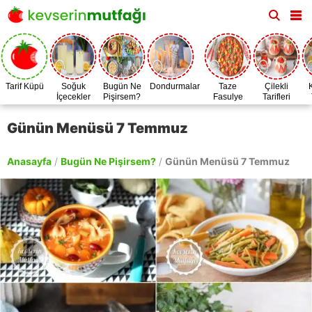
Tarif Küpü
Soğuk
Bugün Ne
Dondurmalar
Taze
Çilekli
İçecekler
Pişirsem?
Fasulye
Tarifleri
Zamanı
Günün Menüsü 7 Temmuz
Anasayfa
/
Bugün Ne Pişirsem?
/
Günün Menüsü 7 Temmuz