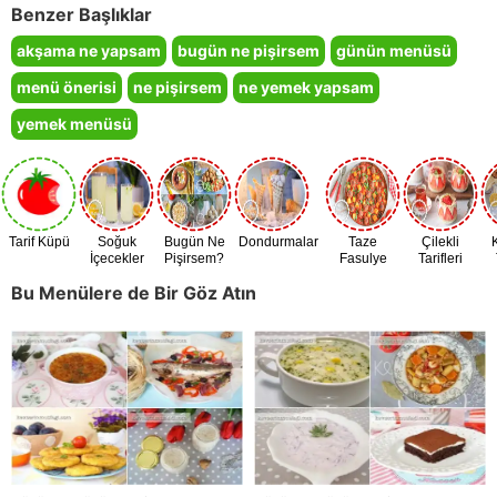
Benzer Başlıklar
akşama ne yapsam
bugün ne pişirsem
günün menüsü
menü önerisi
ne pişirsem
ne yemek yapsam
yemek menüsü
Tarif Küpü
Soğuk
Bugün Ne
Dondurmalar
Taze
Çilekli
İçecekler
Pişirsem?
Fasulye
Tarifleri
Zamanı
Bu Menülere de Bir Göz Atın