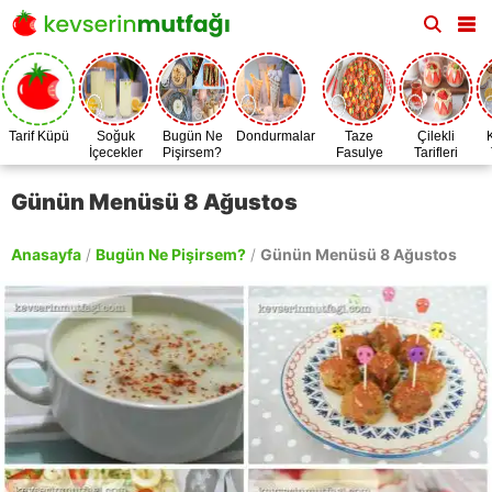
Tarif Küpü
Soğuk
Bugün Ne
Dondurmalar
Taze
Çilekli
İçecekler
Pişirsem?
Fasulye
Tarifleri
Zamanı
Günün Menüsü 8 Ağustos
Anasayfa
/
Bugün Ne Pişirsem?
/
Günün Menüsü 8 Ağustos