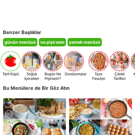
Benzer Başlıklar
günün menüsü
ne pişirsem
yemek menüsü
Tarif Küpü
Soğuk
Bugün Ne
Dondurmalar
Taze
Çilekli
İçecekler
Pişirsem?
Fasulye
Tarifleri
Zamanı
Bu Menülere de Bir Göz Atın