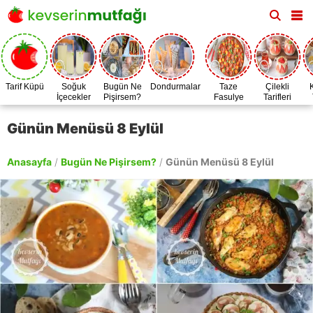
Tarif Küpü
Soğuk
Bugün Ne
Dondurmalar
Taze
Çilekli
İçecekler
Pişirsem?
Fasulye
Tarifleri
Zamanı
Günün Menüsü 8 Eylül
Anasayfa
/
Bugün Ne Pişirsem?
/
Günün Menüsü 8 Eylül