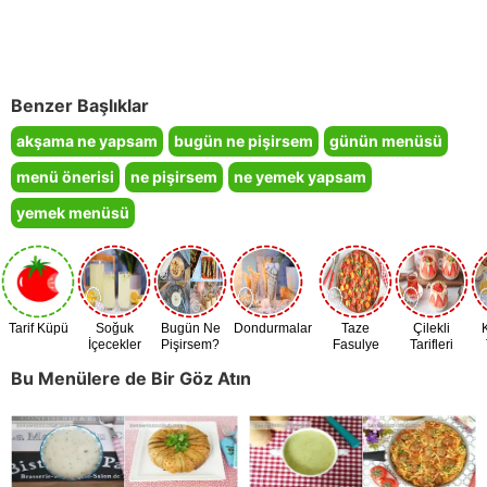
Benzer Başlıklar
akşama ne yapsam
bugün ne pişirsem
günün menüsü
menü önerisi
ne pişirsem
ne yemek yapsam
yemek menüsü
Tarif Küpü
Soğuk
Bugün Ne
Dondurmalar
Taze
Çilekli
İçecekler
Pişirsem?
Fasulye
Tarifleri
Zamanı
Bu Menülere de Bir Göz Atın