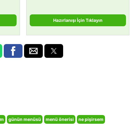
Hazırlanışı İçin Tıklayın
em
günün menüsü
menü önerisi
ne pişirsem