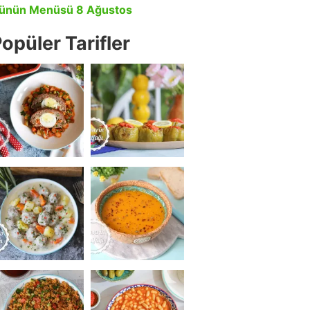
ünün Menüsü 8 Ağustos
opüler Tarifler