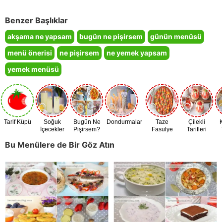
Benzer Başlıklar
akşama ne yapsam
bugün ne pişirsem
günün menüsü
menü önerisi
ne pişirsem
ne yemek yapsam
yemek menüsü
Tarif Küpü
Soğuk
Bugün Ne
Dondurmalar
Taze
Çilekli
İçecekler
Pişirsem?
Fasulye
Tarifleri
Zamanı
Bu Menülere de Bir Göz Atın