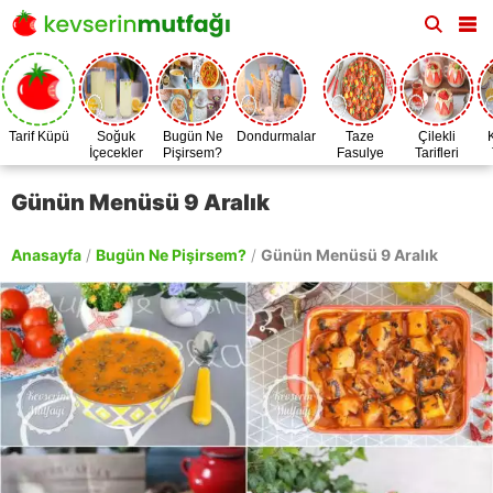
Tarif Küpü
Soğuk
Bugün Ne
Dondurmalar
Taze
Çilekli
İçecekler
Pişirsem?
Fasulye
Tarifleri
Zamanı
Günün Menüsü 9 Aralık
Anasayfa
/
Bugün Ne Pişirsem?
/
Günün Menüsü 9 Aralık