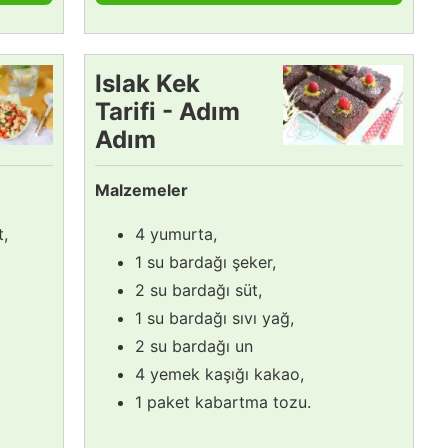
Islak Kek
Tarifi - Adım
Adım
Videolu
Malzemeler
Anlatım!
t,
4 yumurta,
1 su bardağı şeker,
2 su bardağı süt,
1 su bardağı sıvı yağ,
2 su bardağı un
4 yemek kaşığı kakao,
1 paket kabartma tozu.