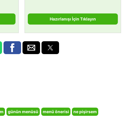
Hazırlanışı İçin Tıklayın
em
günün menüsü
menü önerisi
ne pişirsem