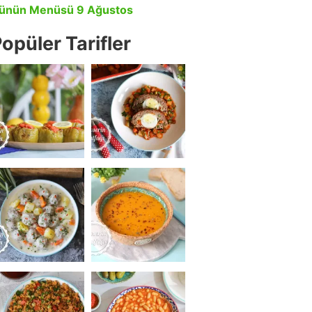
ünün Menüsü 9 Ağustos
opüler Tarifler