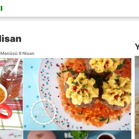
isan
Y
Menüsü 9 Nisan