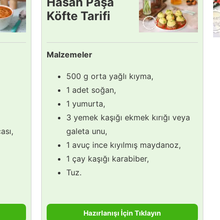
Hasan Paşa
Köfte Tarifi
Malzemeler
500 g orta yağlı kıyma,
1 adet soğan,
1 yumurta,
3 yemek kaşığı ekmek kırığı veya
ası,
galeta unu,
1 avuç ince kıyılmış maydanoz,
1 çay kaşığı karabiber,
Tuz.
Hazırlanışı İçin Tıklayın