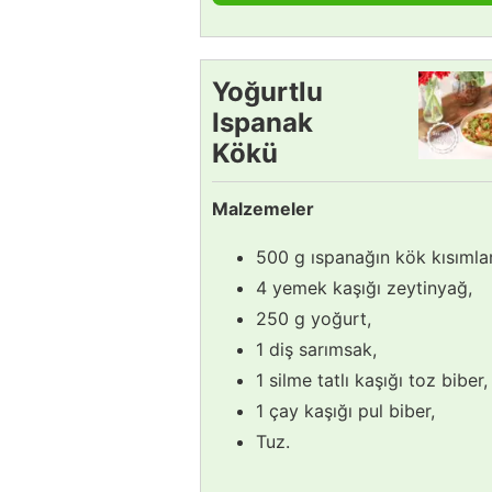
Yoğurtlu
Ispanak
Kökü
Salatası
Malzemeler
Tarifi
500 g ıspanağın kök kısımlar
4 yemek kaşığı zeytinyağ,
250 g yoğurt,
1 diş sarımsak,
1 silme tatlı kaşığı toz biber,
1 çay kaşığı pul biber,
Tuz.