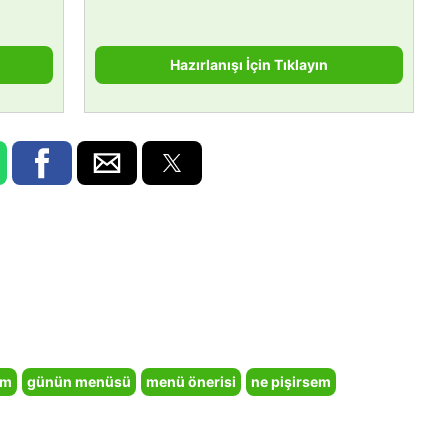
Hazırlanışı İçin Tıklayın
em
günün menüsü
menü önerisi
ne pişirsem