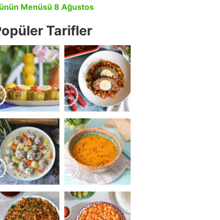
ünün Menüsü 8 Ağustos
opüler Tarifler