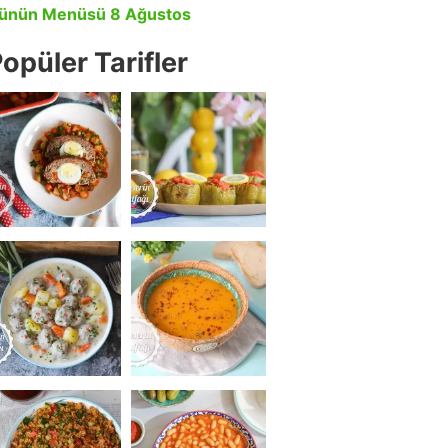
ünün Menüsü 8 Ağustos
opüler Tarifler