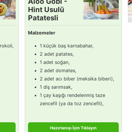
Aloo Gobi -
Hint Usulü
Patatesli
Karnabahar
Malzemeler
Yemeği Tarifi
okoli,
1 küçük baş karnabahar,
2 adet patates,
1 adet soğan,
2 adet domates,
2 adet acı biber (meksika biberi),
1 diş sarımsak,
1 çay kaşığı rendelenmiş taze
zencefil (ya da toz zencefil),
Hazırlanışı İçin Tıklayın