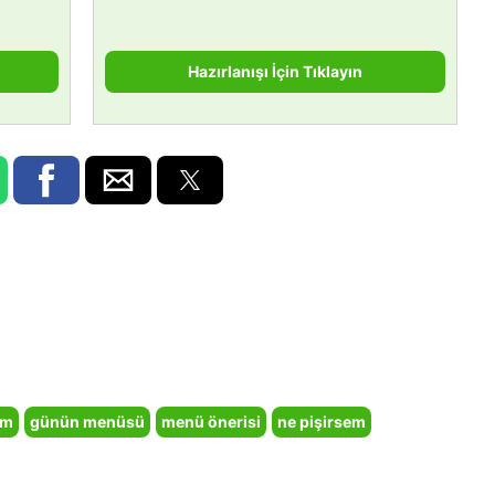
Hazırlanışı İçin Tıklayın
em
günün menüsü
menü önerisi
ne pişirsem