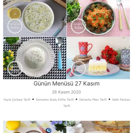
Günün Menüsü 27 Kasım
26 Kasım 2020
•
•
•
Yayla Çorbası Tarifi
Domates Soslu Köfte Tarifi
Dereotlu Pilav Tarifi
Gelin Pastası
Tarifi