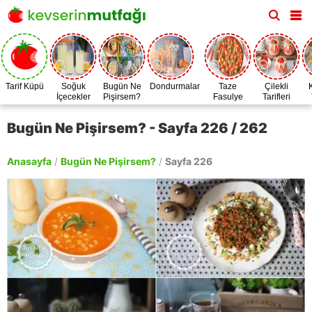
Tarif Küpü
Soğuk
Bugün Ne
Dondurmalar
Taze
Çilekli
İçecekler
Pişirsem?
Fasulye
Tarifleri
Zamanı
Bugün Ne Pişirsem? - Sayfa 226 / 262
Anasayfa
/
Bugün Ne Pişirsem?
/
Sayfa 226