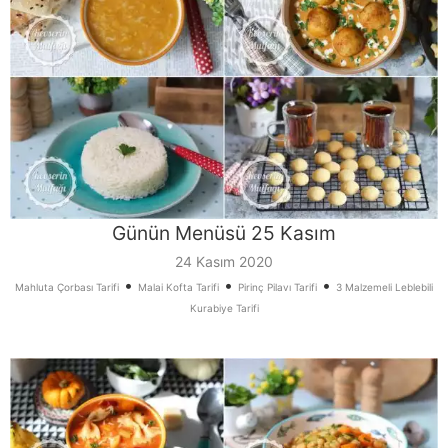
Günün Menüsü 25 Kasım
24 Kasım 2020
•
•
•
Mahluta Çorbası Tarifi
Malai Kofta Tarifi
Pirinç Pilavı Tarifi
3 Malzemeli Leblebili
Kurabiye Tarifi