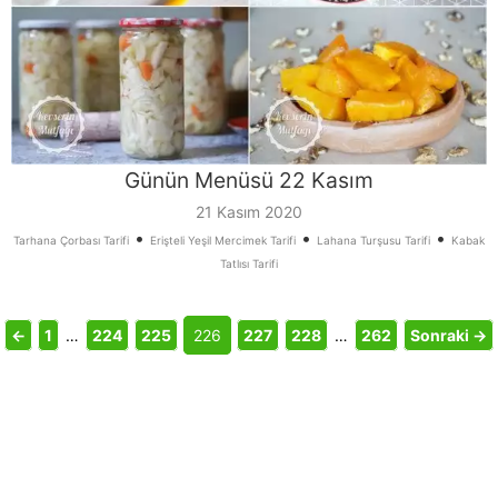
Günün Menüsü 22 Kasım
21 Kasım 2020
•
•
•
Tarhana Çorbası Tarifi
Erişteli Yeşil Mercimek Tarifi
Lahana Turşusu Tarifi
Kabak
Tatlısı Tarifi
←
1
…
224
225
226
227
228
…
262
Sonraki →