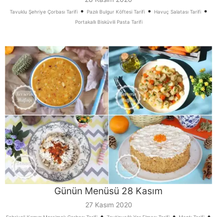
•
•
•
Tavuklu Şehriye Çorbası Tarifi
Pazılı Bulgur Köftesi Tarifi
Havuç Salatası Tarifi
Portakallı Bisküvili Pasta Tarifi
Günün Menüsü 28 Kasım
27 Kasım 2020
•
•
•