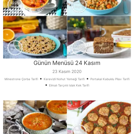
Günün Menüsü 24 Kasım
23 Kasım 2020
•
•
Minestrone Çorba Tarifi
Kerevizli Nohut Yemeği Tarifi
Portakal Kabuklu Pilav Tarifi
•
Elmalı Tarçınlı Islak Kek Tarifi