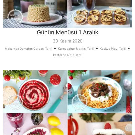
Günün Menüsü 1 Aralık
30 Kasım 2020
•
•
•
Makarnalı Domates Çorbası Tarifi
Karnabahar Mantısı Tarifi
Kuskus Pilavı Tarifi
Pastel de Nata Tarifi