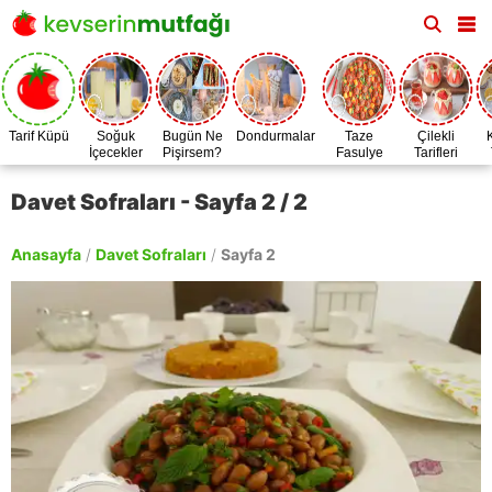
Tarif Küpü
Soğuk
Bugün Ne
Dondurmalar
Taze
Çilekli
İçecekler
Pişirsem?
Fasulye
Tarifleri
Zamanı
Davet Sofraları - Sayfa 2 / 2
Anasayfa
/
Davet Sofraları
/
Sayfa 2