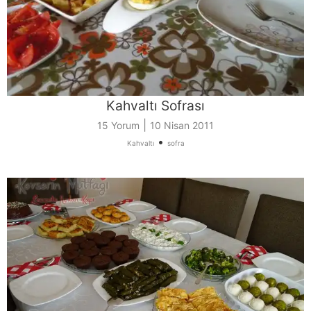
Kahvaltı Sofrası
|
15 Yorum
10 Nisan 2011
•
Kahvaltı
sofra