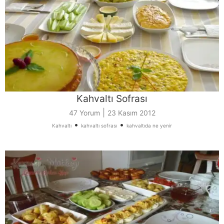
Kahvaltı Sofrası
|
47 Yorum
23 Kasım 2012
•
•
Kahvaltı
kahvaltı sofrası
kahvaltıda ne yenir