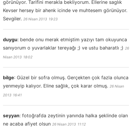
görünüyor. Tarifini merakla bekliyorum. Ellerine saglık
Kevser hersey bir ahenk icinde ve muhtesem görünüyor.
Sevgiler.
26 Nisan 2013
19:23
duygu
:
bende onu merak etmiştim yazıyı tam okuyunca
sanıyorum o yuvarlaklar tereyağı ;) ve ustu baharatlı ;)
26
Nisan 2013
18:02
bilge
:
Güzel bir sofra olmuş. Gerçekten çok fazla olunca
yenmeyip kalıyor. Eline sağlık, çok karar olmuş.
26 Nisan
2013
16:41
seyyan
:
fotoğrafda zeytinin yanında halka şeklinde olan
ne acaba afiyet olsun
26 Nisan 2013
11:12