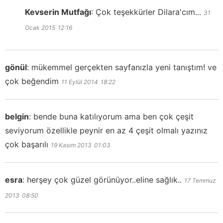
Kevserin Mutfağı
:
Çok teşekkürler Dilara'cım...
31
Ocak 2015
12:16
gönül
:
mükemmel gerçekten sayfanızla yeni tanıştım! ve
çok beğendim
11 Eylül 2014
18:22
belgin
:
bende buna katılıyorum ama ben çok çeşit
seviyorum özellikle peynir en az 4 çeşit olmalı yazınız
çok başarılı
19 Kasım 2013
01:03
esra
:
herşey çok güzel görünüyor..eline sağlık..
17 Temmuz
2013
08:50