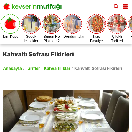
Tarif Küpü
Soğuk
Bugün Ne
Dondurmalar
Taze
Çilekli
İçecekler
Pişirsem?
Fasulye
Tarifleri
Zamanı
Kahvaltı Sofrası Fikirleri
Anasayfa
/
Tarifler
/
Kahvaltılıklar
/
Kahvaltı Sofrası Fikirleri