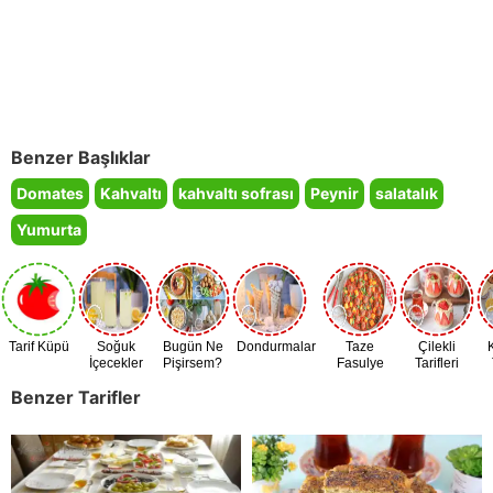
Benzer Başlıklar
Domates
Kahvaltı
kahvaltı sofrası
Peynir
salatalık
Yumurta
Tarif Küpü
Soğuk
Bugün Ne
Dondurmalar
Taze
Çilekli
İçecekler
Pişirsem?
Fasulye
Tarifleri
Zamanı
Benzer Tarifler