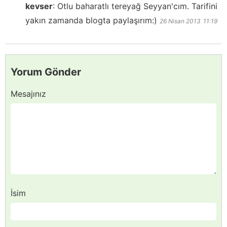
kevser
:
Otlu baharatlı tereyağ Seyyan'cım. Tarifini
yakın zamanda blogta paylaşırım:)
26 Nisan 2013
11:19
Yorum Gönder
Mesajınız
İsim