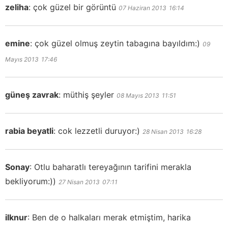
zeliha
:
çok güzel bir görüntü
07 Haziran 2013
16:14
emine
:
çok güzel olmuş zeytin tabagına bayıldım:)
09
Mayıs 2013
17:46
güneş zavrak
:
müthiş şeyler
08 Mayıs 2013
11:51
rabia beyatli
:
cok lezzetli duruyor:)
28 Nisan 2013
16:28
Sonay
:
Otlu baharatlı tereyağının tarifini merakla
bekliyorum:))
27 Nisan 2013
07:11
ilknur
:
Ben de o halkaları merak etmiştim, harika