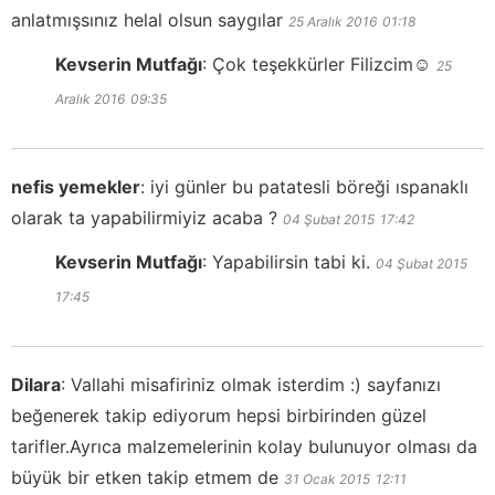
anlatmışsınız helal olsun saygılar
25 Aralık 2016
01:18
Kevserin Mutfağı
:
Çok teşekkürler Filizcim☺️
25
Aralık 2016
09:35
nefis yemekler
:
iyi günler bu patatesli böreği ıspanaklı
olarak ta yapabilirmiyiz acaba ?
04 Şubat 2015
17:42
Kevserin Mutfağı
:
Yapabilirsin tabi ki.
04 Şubat 2015
17:45
Dilara
:
Vallahi misafiriniz olmak isterdim :) sayfanızı
beğenerek takip ediyorum hepsi birbirinden güzel
tarifler.Ayrıca malzemelerinin kolay bulunuyor olması da
büyük bir etken takip etmem de
31 Ocak 2015
12:11