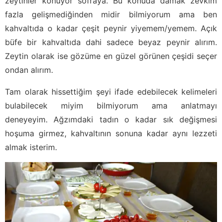
zeytinler konuyor sofraya. Bu konuda damak zevkim
fazla gelişmediğinden midir bilmiyorum ama ben
kahvaltıda o kadar çeşit peynir yiyemem/yemem. Açık
büfe bir kahvaltıda dahi sadece beyaz peynir alırım.
Zeytin olarak ise gözüme en güzel görünen çeşidi seçer
ondan alırım.
Tam olarak hissettiğim şeyi ifade edebilecek kelimeleri
bulabilecek miyim bilmiyorum ama anlatmayı
deneyeyim. Ağzımdaki tadın o kadar sık değişmesi
hoşuma girmez, kahvaltının sonuna kadar aynı lezzeti
almak isterim.