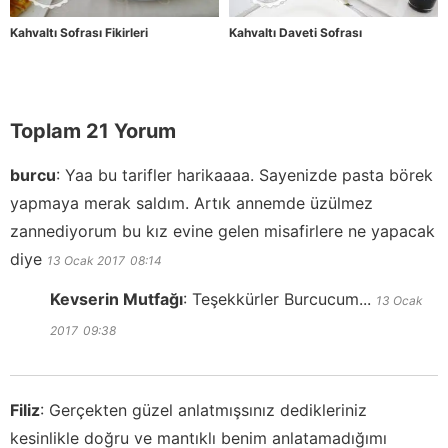
Kahvaltı Sofrası Fikirleri
Kahvaltı Daveti Sofrası
Toplam 21 Yorum
burcu
:
Yaa bu tarifler harikaaaa. Sayenizde pasta börek
yapmaya merak saldım. Artık annemde üzülmez
zannediyorum bu kız evine gelen misafirlere ne yapacak
diye
13 Ocak 2017
08:14
Kevserin Mutfağı
:
Teşekkürler Burcucum...
13 Ocak
2017
09:38
Filiz
:
Gerçekten güzel anlatmışsınız dedikleriniz
kesinlikle doğru ve mantıklı benim anlatamadığımı