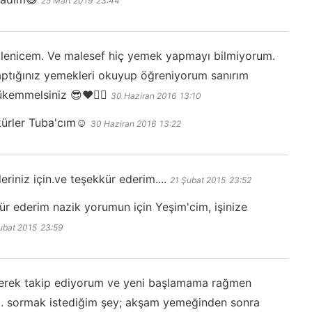
25 Mart 2019
23:44
lenicem. Ve malesef hiç yemek yapmayı bilmiyorum.
aptığınız yemekleri okuyup öğreniyorum sanırım
kemmelsiniz 😎❤️👍🏽
30 Haziran 2016
13:10
ürler Tuba'cım☺️
30 Haziran 2016
13:22
eriniz için.ve teşekkür ederim....
21 Şubat 2015
23:52
ür ederim nazik yorumun için Yeşim'cim, işinize
ubat 2015
23:59
nerek takip ediyorum ve yeni başlamama rağmen
um. sormak istediğim şey; akşam yemeğinden sonra