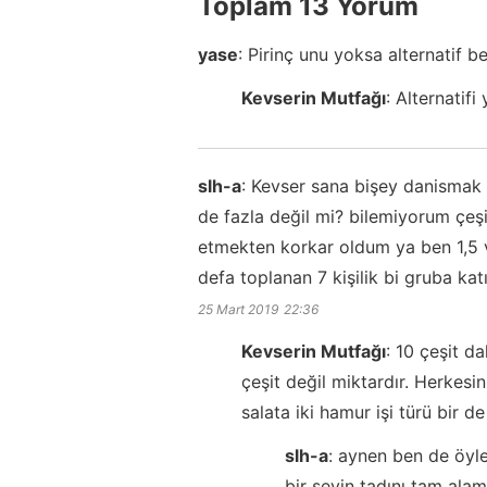
Toplam 13 Yorum
yase
:
Pirinç unu yoksa alternatif be
Kevserin Mutfağı
:
Alternatifi
slh-a
:
Kevser sana bişey danismak i
de fazla değil mi? bilemiyorum çeşi
etmekten korkar oldum ya ben 1,5 ve
defa toplanan 7 kişilik bi gruba k
25 Mart 2019
22:36
Kevserin Mutfağı
:
10 çeşit da
çeşit değil miktardır. Herkesi
salata iki hamur işi türü bir de
slh-a
:
aynen ben de öyle
bir şeyin tadını tam ala