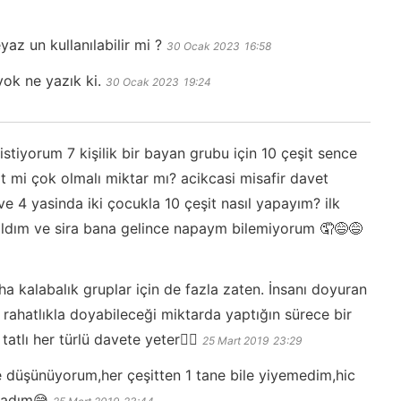
yaz un kullanılabilir mi ?
30 Ocak 2023
16:58
 yok ne yazık ki.
30 Ocak 2023
19:24
stiyorum 7 kişilik bir bayan grubu için 10 çeşit sence
t mi çok olmalı miktar mı? acikcasi misafir davet
 4 yasinda iki çocukla 10 çeşit nasıl yapayım? ilk
atıldım ve sira bana gelince napaym bilemiyorum 🤦😅😅
ha kalabalık gruplar için de fazla zaten. İnsanı doyuran
n rahatlıkla doyabileceği miktarda yaptığın sürece bir
 tatlı her türlü davete yeter👍🏻
25 Mart 2019
23:29
 düşünüyorum,her çeşitten 1 tane bile yiyemedim,hic
madım😅