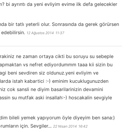
? bi ayrıntı da yeni evliyim evime ilk defa gelecekler
da bir tatlı yeterli olur. Sonrasında da gerek görürsen
debilirsin.
12 Ağustos 2014
11:37
rakiniz ne zaman ortaya cikti bu soruyu su sebeple
pmaktan vs nefret ediyordummm taaa kii sizin bu
gi beni sevdiren siz oldunuz.yeni evliyim ve
kadarda istah kabartici :-) eminim kucuklugunuzden
niz cok sansli ne diyim basarilarinizin devamini
ssin su mutfak aski insallah:-) hoscakalin sevgiyle
ldim bileli yemek yapıyorum öyle diyeyim ben sana:)
mların için. Sevgiler...
22 Nisan 2014
16:42