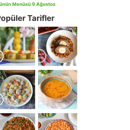
ünün Menüsü 9 Ağustos
opüler Tarifler