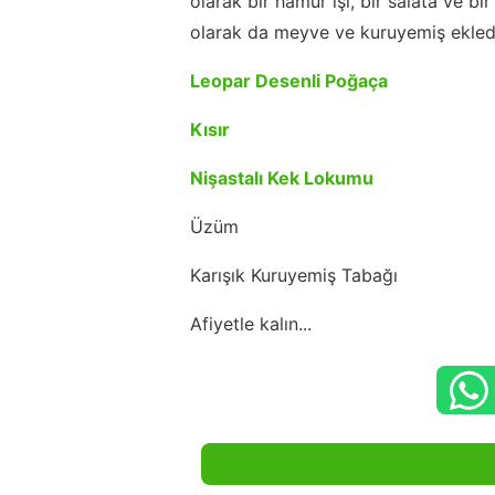
olarak bir hamur işi, bir salata ve bi
olarak da meyve ve kuruyemiş ekle
Leopar Desenli Poğaça
Kısır
Nişastalı Kek Lokumu
Üzüm
Karışık Kuruyemiş Tabağı
Afiyetle kalın...