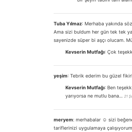
Tuba Yılmaz
:
Merhaba yakında söz
Ama sizi buldum her gün tek tek y
sayenizde süper bi aşçı olucam. Mü
Kevserin Mutfağı
:
Çok teşekk
yeşim
:
Tebrik ederim bu güzel fikirl
Kevserin Mutfağı
:
Ben teşekk
yarıyorsa ne mutlu bana...
21 Ş
meryem
:
merhabalar ☺️ sizi beğe
tariflerinizi uygulamaya çalışıyor