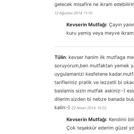
gelecek misafire ne ikram edebilirim
12 Ağustos 2014
11:10
Kevserin Mutfağı
:
Çayın yanın
kuru yemiş veya meyve ikram e
Tülin
:
kevser hanim ilk mutfaga me
soruyorum,ben mutfaktan yemek ya
uygulamanizi kesfetene kadar.mutfa
tarifleriniz pratik ve lezzetli bi o
baslamis sizin mutfak askiniz:-) esi
dilerim.sizden bi nebze banada bula
kalin:-)
22 Nisan 2014
15:22
Kevserin Mutfağı
:
Kendimi bi
Çok teşekkür ederim güzel yoru