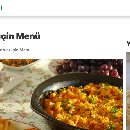
 için Menü
Y
tılar için Menü