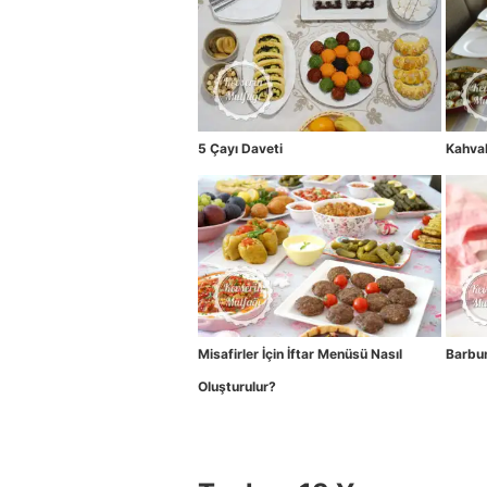
5 Çayı Daveti
Kahvalt
Misafirler İçin İftar Menüsü Nasıl
Barbun
Oluşturulur?