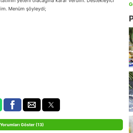
r tatlının yeterli olacağına karar verdim. Destekleyici
G
dim. Menüm şöyleydi;
P
Yorumları Göster (13)