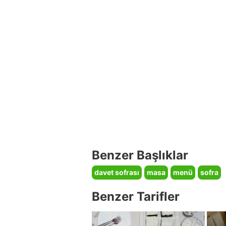
Benzer Başlıklar
davet sofrası
masa
menü
sofra
Benzer Tarifler