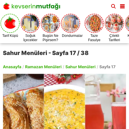
Tarif Küpü
Soğuk
Bugün Ne
Dondurmalar
Taze
Çilekli
İçecekler
Pişirsem?
Fasulye
Tarifleri
Zamanı
Sahur Menüleri - Sayfa 17 / 38
Anasayfa
/
Ramazan Menüleri
/
Sahur Menüleri
/
Sayfa 17