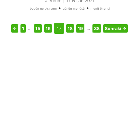
|
0 Yorum
17 Nisan 2021
•
•
bugün ne pişirsem
günün menüsü
menü önerisi
←
1
…
15
16
17
18
19
…
38
Sonraki →