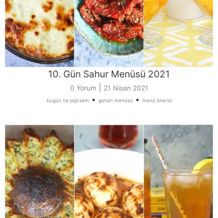
10. Gün Sahur Menüsü 2021
|
0 Yorum
21 Nisan 2021
•
•
bugün ne pişirsem
günün menüsü
menü önerisi