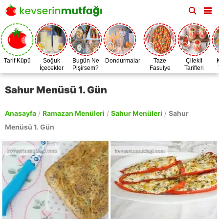
Tarif Küpü
Soğuk
Bugün Ne
Dondurmalar
Taze
Çilekli
İçecekler
Pişirsem?
Fasulye
Tarifleri
Zamanı
Sahur Menüsü 1. Gün
Anasayfa
/
Ramazan Menüleri
/
Sahur Menüleri
/
Sahur
Menüsü 1. Gün