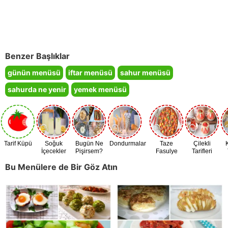
Benzer Başlıklar
günün menüsü
iftar menüsü
sahur menüsü
sahurda ne yenir
yemek menüsü
Tarif Küpü
Soğuk
Bugün Ne
Dondurmalar
Taze
Çilekli
İçecekler
Pişirsem?
Fasulye
Tarifleri
Zamanı
Bu Menülere de Bir Göz Atın