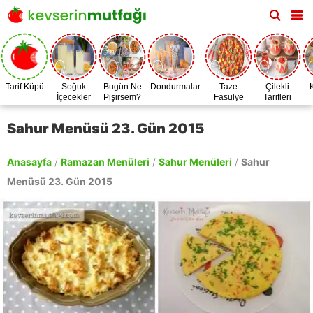
Tarif Küpü
Soğuk
Bugün Ne
Dondurmalar
Taze
Çilekli
İçecekler
Pişirsem?
Fasulye
Tarifleri
Zamanı
Sahur Menüsü 23. Gün 2015
Anasayfa
/
Ramazan Menüleri
/
Sahur Menüleri
/
Sahur
Menüsü 23. Gün 2015