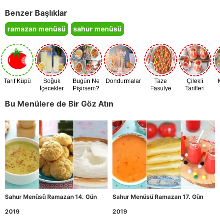
Benzer Başlıklar
ramazan menüsü
sahur menüsü
Tarif Küpü
Soğuk
Bugün Ne
Dondurmalar
Taze
Çilekli
İçecekler
Pişirsem?
Fasulye
Tarifleri
Zamanı
Bu Menülere de Bir Göz Atın
Sahur Menüsü Ramazan 14. Gün
Sahur Menüsü Ramazan 17. Gün
2019
2019