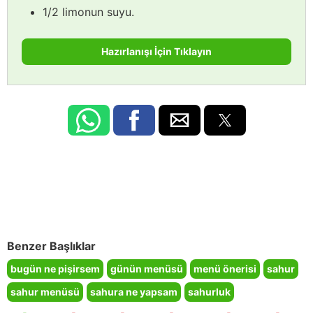
1/2 limonun suyu.
Hazırlanışı İçin Tıklayın
Benzer Başlıklar
bugün ne pişirsem
günün menüsü
menü önerisi
sahur
sahur menüsü
sahura ne yapsam
sahurluk