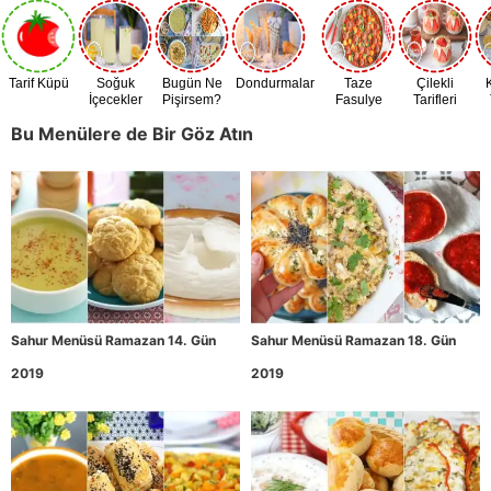
Tarif Küpü
Soğuk
Bugün Ne
Dondurmalar
Taze
Çilekli
İçecekler
Pişirsem?
Fasulye
Tarifleri
Zamanı
Bu Menülere de Bir Göz Atın
Sahur Menüsü Ramazan 14. Gün
Sahur Menüsü Ramazan 18. Gün
2019
2019