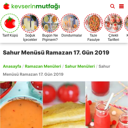
Tarif Küpü
Soğuk
Bugün Ne
Dondurmalar
Taze
Çilekli
İçecekler
Pişirsem?
Fasulye
Tarifleri
Zamanı
Sahur Menüsü Ramazan 17. Gün 2019
Anasayfa
/
Ramazan Menüleri
/
Sahur Menüleri
/
Sahur
Menüsü Ramazan 17. Gün 2019