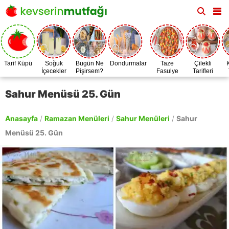
Tarif Küpü
Soğuk
Bugün Ne
Dondurmalar
Taze
Çilekli
İçecekler
Pişirsem?
Fasulye
Tarifleri
Zamanı
Sahur Menüsü 25. Gün
Anasayfa
/
Ramazan Menüleri
/
Sahur Menüleri
/
Sahur
Menüsü 25. Gün