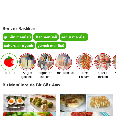
Benzer Başlıklar
günün menüsü
iftar menüsü
sahur menüsü
sahurda ne yenir
yemek menüsü
Tarif Küpü
Soğuk
Bugün Ne
Dondurmalar
Taze
Çilekli
İçecekler
Pişirsem?
Fasulye
Tarifleri
Zamanı
Bu Menülere de Bir Göz Atın