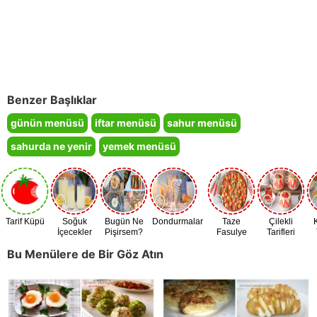
Benzer Başlıklar
günün menüsü
iftar menüsü
sahur menüsü
sahurda ne yenir
yemek menüsü
Tarif Küpü
Soğuk
Bugün Ne
Dondurmalar
Taze
Çilekli
İçecekler
Pişirsem?
Fasulye
Tarifleri
Zamanı
Bu Menülere de Bir Göz Atın