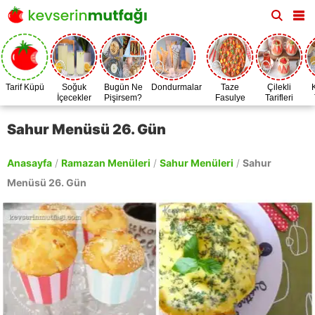
Tarif Küpü
Soğuk
Bugün Ne
Dondurmalar
Taze
Çilekli
İçecekler
Pişirsem?
Fasulye
Tarifleri
Zamanı
Sahur Menüsü 26. Gün
Anasayfa
/
Ramazan Menüleri
/
Sahur Menüleri
/
Sahur
Menüsü 26. Gün