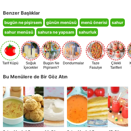
Benzer Başlıklar
bugün ne pişirsem
günün menüsü
menü önerisi
sahur
sahur menüsü
sahura ne yapsam
sahurluk
Tarif Küpü
Soğuk
Bugün Ne
Dondurmalar
Taze
Çilekli
İçecekler
Pişirsem?
Fasulye
Tarifleri
Zamanı
Bu Menülere de Bir Göz Atın