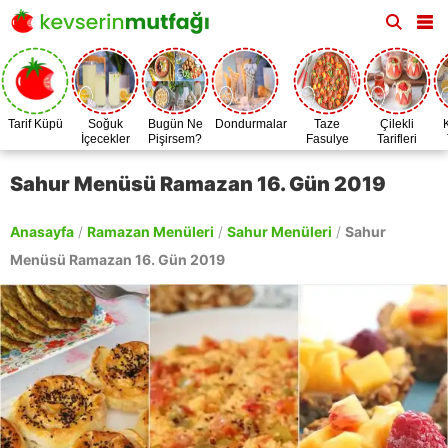
Tarif Küpü
Soğuk
Bugün Ne
Dondurmalar
Taze
Çilekli
İçecekler
Pişirsem?
Fasulye
Tarifleri
Zamanı
Sahur Menüsü Ramazan 16. Gün 2019
Anasayfa
/
Ramazan Menüleri
/
Sahur Menüleri
/
Sahur
Menüsü Ramazan 16. Gün 2019