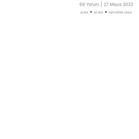
|
69 Yorum
27 Mayıs 2022
•
•
acıka
acuka
kahvaltılık salça