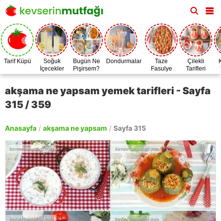
Tarif Küpü
Soğuk
Bugün Ne
Dondurmalar
Taze
Çilekli
İçecekler
Pişirsem?
Fasulye
Tarifleri
Zamanı
akşama ne yapsam yemek tarifleri - Sayfa
315 / 359
Anasayfa
/
akşama ne yapsam
/
Sayfa 315