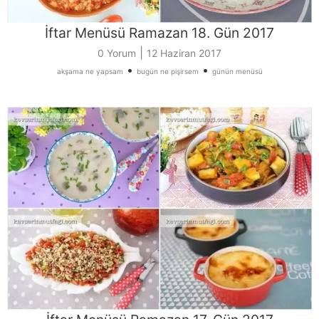
İftar Menüsü Ramazan 18. Gün 2017
|
0 Yorum
12 Haziran 2017
•
•
akşama ne yapsam
bugün ne pişirsem
günün menüsü