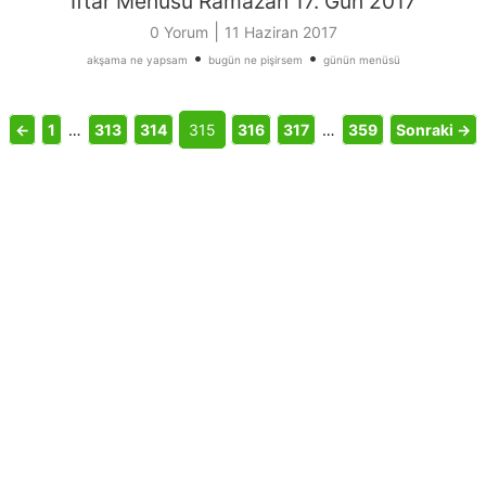
İftar Menüsü Ramazan 17. Gün 2017
|
0 Yorum
11 Haziran 2017
•
•
akşama ne yapsam
bugün ne pişirsem
günün menüsü
←
1
…
313
314
315
316
317
…
359
Sonraki →