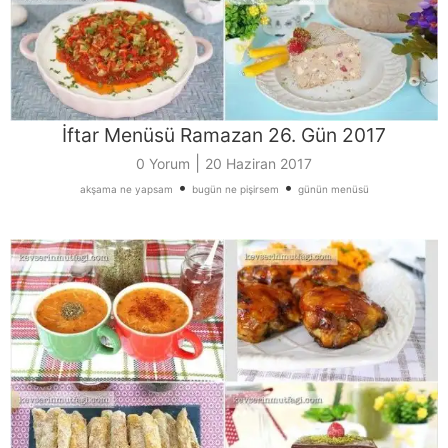
İftar Menüsü Ramazan 26. Gün 2017
|
0 Yorum
20 Haziran 2017
•
•
akşama ne yapsam
bugün ne pişirsem
günün menüsü