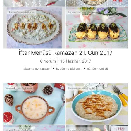
İftar Menüsü Ramazan 21. Gün 2017
|
0 Yorum
15 Haziran 2017
•
•
akşama ne yapsam
bugün ne pişirsem
günün menüsü