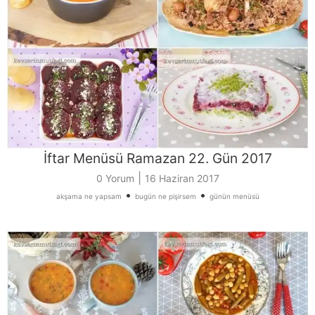
İftar Menüsü Ramazan 22. Gün 2017
|
0 Yorum
16 Haziran 2017
•
•
akşama ne yapsam
bugün ne pişirsem
günün menüsü