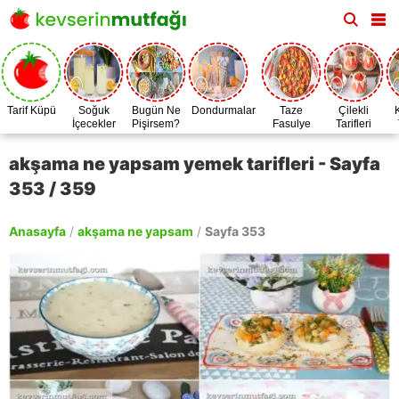
Tarif Küpü
Soğuk
Bugün Ne
Dondurmalar
Taze
Çilekli
İçecekler
Pişirsem?
Fasulye
Tarifleri
Zamanı
akşama ne yapsam yemek tarifleri - Sayfa
353 / 359
Anasayfa
/
akşama ne yapsam
/
Sayfa 353