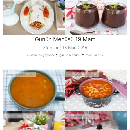
Günün Menüsü 19 Mart
|
0 Yorum
18 Mart 2016
•
•
akşama ne yapsam
günün menüsü
menü önerisi