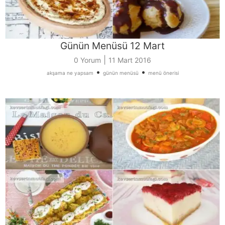
Günün Menüsü 12 Mart
|
0 Yorum
11 Mart 2016
•
•
akşama ne yapsam
günün menüsü
menü önerisi