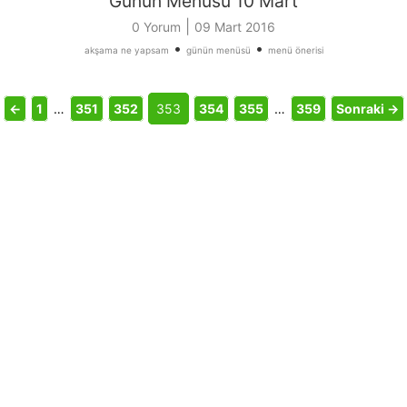
Günün Menüsü 10 Mart
|
0 Yorum
09 Mart 2016
•
•
akşama ne yapsam
günün menüsü
menü önerisi
←
1
…
351
352
353
354
355
…
359
Sonraki →