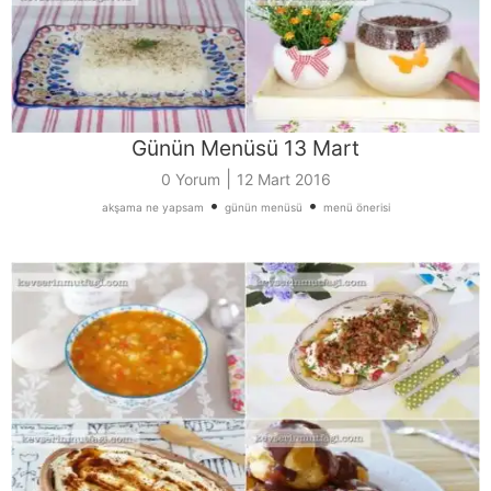
Günün Menüsü 13 Mart
|
0 Yorum
12 Mart 2016
•
•
akşama ne yapsam
günün menüsü
menü önerisi