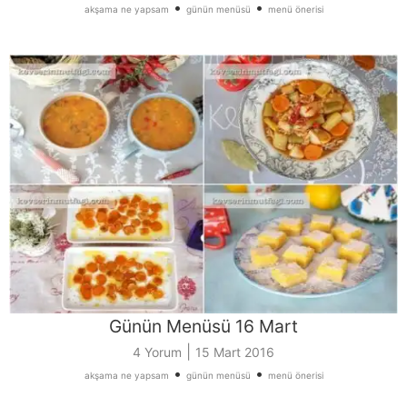
•
•
akşama ne yapsam
günün menüsü
menü önerisi
Günün Menüsü 16 Mart
|
4 Yorum
15 Mart 2016
•
•
akşama ne yapsam
günün menüsü
menü önerisi