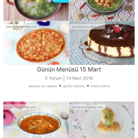
Günün Menüsü 15 Mart
|
0 Yorum
14 Mart 2016
•
•
akşama ne yapsam
günün menüsü
menü önerisi