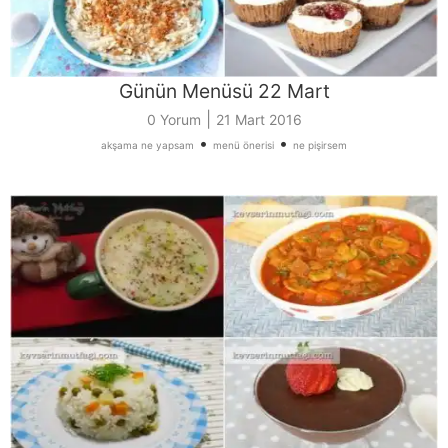
Günün Menüsü 22 Mart
|
0 Yorum
21 Mart 2016
•
•
akşama ne yapsam
menü önerisi
ne pişirsem