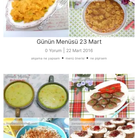
Günün Menüsü 23 Mart
|
0 Yorum
22 Mart 2016
•
•
akşama ne yapsam
menü önerisi
ne pişirsem