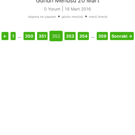
Günün Menüsü 20 Mart
|
0 Yorum
19 Mart 2016
•
•
akşama ne yapsam
günün menüsü
menü önerisi
←
1
…
350
351
352
353
354
…
359
Sonraki →