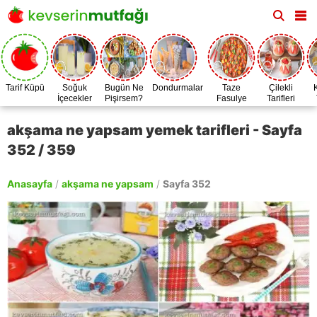
Tarif Küpü
Soğuk
Bugün Ne
Dondurmalar
Taze
Çilekli
İçecekler
Pişirsem?
Fasulye
Tarifleri
Zamanı
akşama ne yapsam yemek tarifleri - Sayfa
352 / 359
Anasayfa
/
akşama ne yapsam
/
Sayfa 352