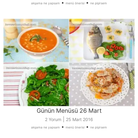
•
•
akşama ne yapsam
menü önerisi
ne pişirsem
Günün Menüsü 26 Mart
|
2 Yorum
25 Mart 2016
•
•
akşama ne yapsam
menü önerisi
ne pişirsem