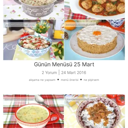
Günün Menüsü 25 Mart
|
2 Yorum
24 Mart 2016
•
•
akşama ne yapsam
menü önerisi
ne pişirsem