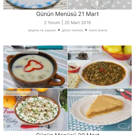
Günün Menüsü 21 Mart
|
2 Yorum
20 Mart 2016
•
•
akşama ne yapsam
günün menüsü
menü önerisi