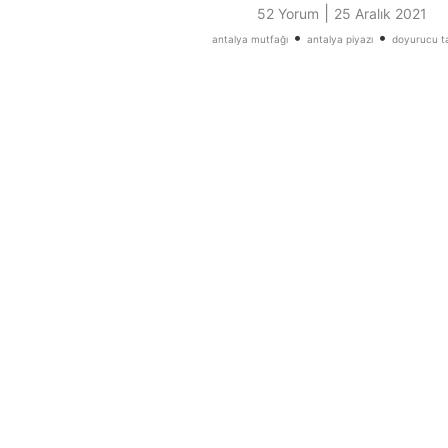
|
52 Yorum
25 Aralık 2021
•
•
antalya mutfağı
antalya piyazı
doyurucu ta