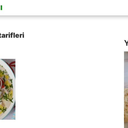
arifleri
Y