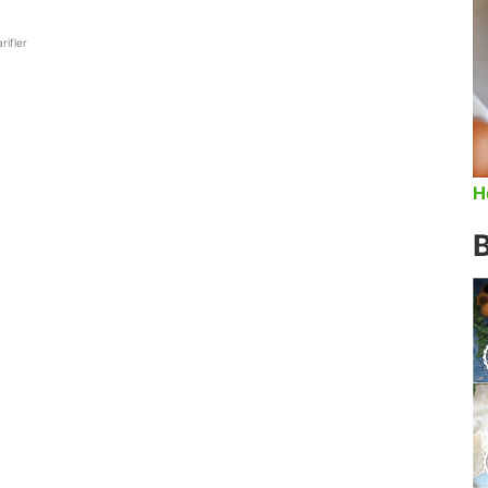
rifler
H