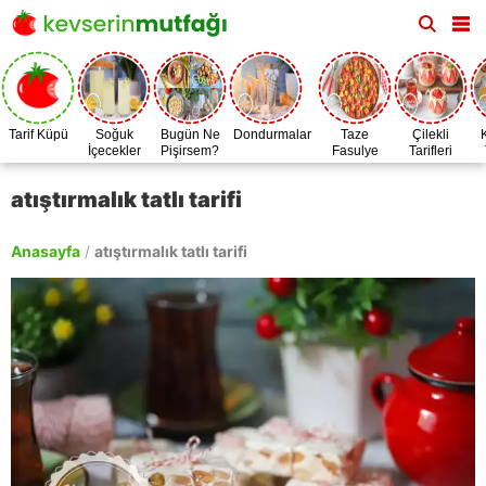
Tarif Küpü
Soğuk
Bugün Ne
Dondurmalar
Taze
Çilekli
İçecekler
Pişirsem?
Fasulye
Tarifleri
Zamanı
atıştırmalık tatlı tarifi
Anasayfa
/
atıştırmalık tatlı tarifi