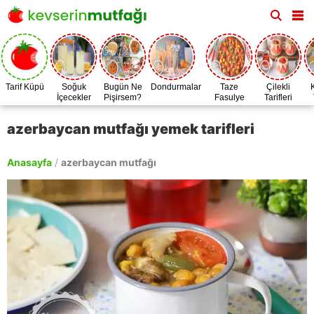
Tarif Küpü
Soğuk
Bugün Ne
Dondurmalar
Taze
Çilekli
İçecekler
Pişirsem?
Fasulye
Tarifleri
Zamanı
azerbaycan mutfağı yemek tarifleri
Anasayfa
/
azerbaycan mutfağı