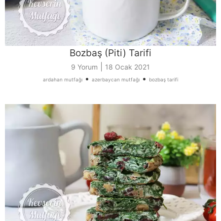
Bozbaş (Piti) Tarifi
|
9 Yorum
18 Ocak 2021
•
•
ardahan mutfağı
azerbaycan mutfağı
bozbaş tarifi