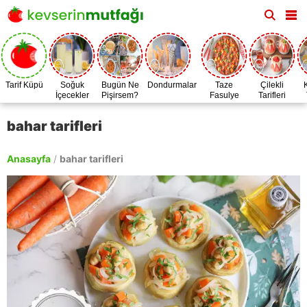
Tarif Küpü
Soğuk
Bugün Ne
Dondurmalar
Taze
Çilekli
İçecekler
Pişirsem?
Fasulye
Tarifleri
Zamanı
bahar tarifleri
Anasayfa
/
bahar tarifleri