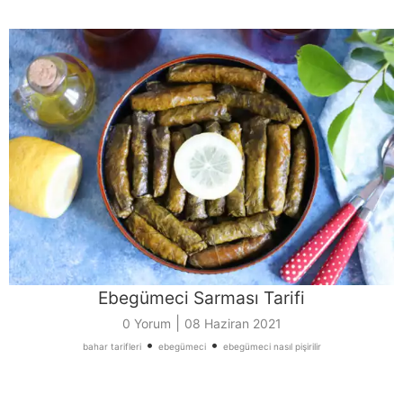
Ebegümeci Sarması Tarifi
|
0 Yorum
08 Haziran 2021
•
•
bahar tarifleri
ebegümeci
ebegümeci nasıl pişirilir