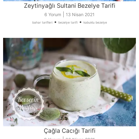
Zeytinyağlı Sultani Bezelye Tarifi
|
6 Yorum
13 Nisan 2021
•
•
bahar tarifleri
bezelye tarifi
kabuklu bezelye
Çağla Cacığı Tarifi