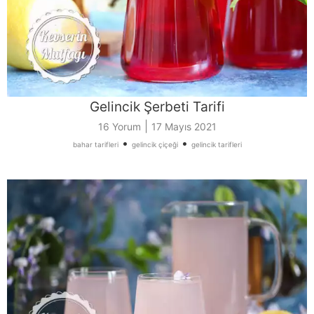
Gelincik Şerbeti Tarifi
|
16 Yorum
17 Mayıs 2021
•
•
bahar tarifleri
gelincik çiçeği
gelincik tarifleri