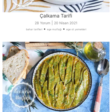
Çalkama Tarifi
|
28 Yorum
20 Nisan 2021
•
•
bahar tarifleri
ege mutfağı
ege ot yemekleri