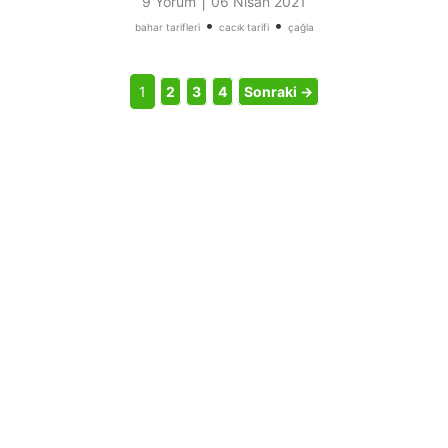
|
9 Yorum
06 Nisan 2021
•
•
bahar tarifleri
cacık tarifi
çağla
1
2
3
4
Sonraki →