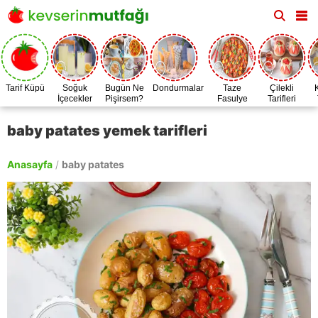
Tarif Küpü
Soğuk
Bugün Ne
Dondurmalar
Taze
Çilekli
İçecekler
Pişirsem?
Fasulye
Tarifleri
Zamanı
baby patates yemek tarifleri
Anasayfa
/
baby patates