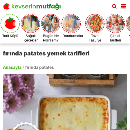
Tarif Küpü
Soğuk
Bugün Ne
Dondurmalar
Taze
Çilekli
İçecekler
Pişirsem?
Fasulye
Tarifleri
Zamanı
fırında patates yemek tarifleri
Anasayfa
/
fırında patates