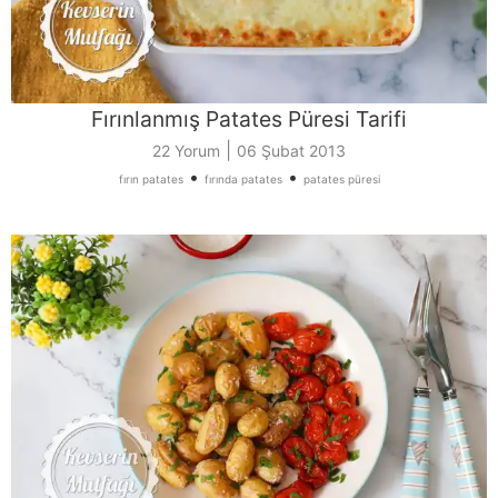
Fırınlanmış Patates Püresi Tarifi
|
22 Yorum
06 Şubat 2013
•
•
fırın patates
fırında patates
patates püresi