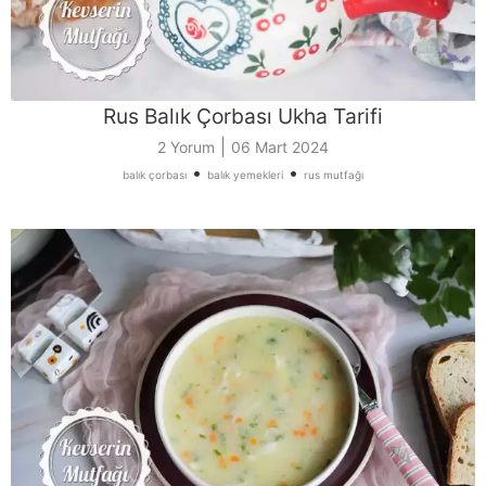
Rus Balık Çorbası Ukha Tarifi
|
2 Yorum
06 Mart 2024
•
•
balık çorbası
balık yemekleri
rus mutfağı