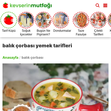
Tarif Küpü
Soğuk
Bugün Ne
Dondurmalar
Taze
Çilekli
İçecekler
Pişirsem?
Fasulye
Tarifleri
Zamanı
balık çorbası yemek tarifleri
Anasayfa
/
balık çorbası