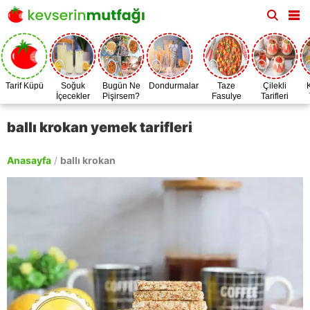
Tarif Küpü
Soğuk
Bugün Ne
Dondurmalar
Taze
Çilekli
İçecekler
Pişirsem?
Fasulye
Tarifleri
Zamanı
ballı krokan yemek tarifleri
Anasayfa
/
ballı krokan