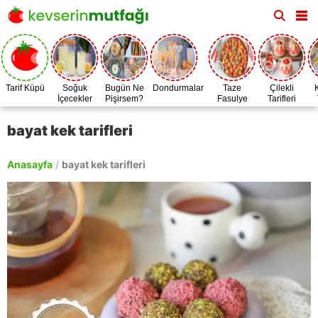
Tarif Küpü
Soğuk
Bugün Ne
Dondurmalar
Taze
Çilekli
İçecekler
Pişirsem?
Fasulye
Tarifleri
Zamanı
bayat kek tarifleri
Anasayfa
/
bayat kek tarifleri