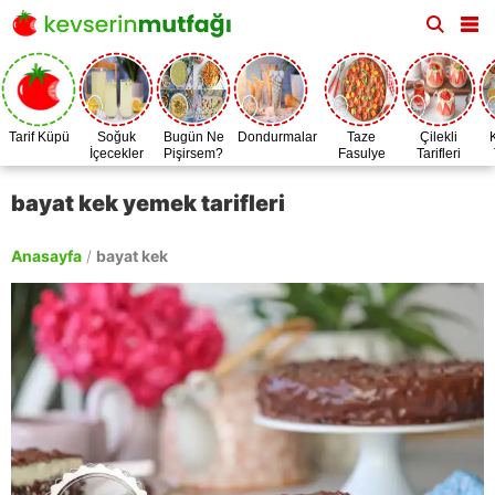
Tarif Küpü
Soğuk
Bugün Ne
Dondurmalar
Taze
Çilekli
İçecekler
Pişirsem?
Fasulye
Tarifleri
Zamanı
bayat kek yemek tarifleri
Anasayfa
/
bayat kek