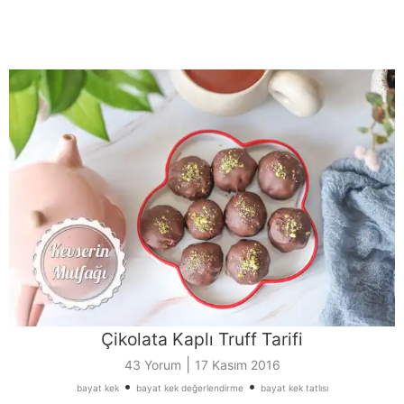
Çikolata Kaplı Truff Tarifi
|
43 Yorum
17 Kasım 2016
•
•
bayat kek
bayat kek değerlendirme
bayat kek tatlısı