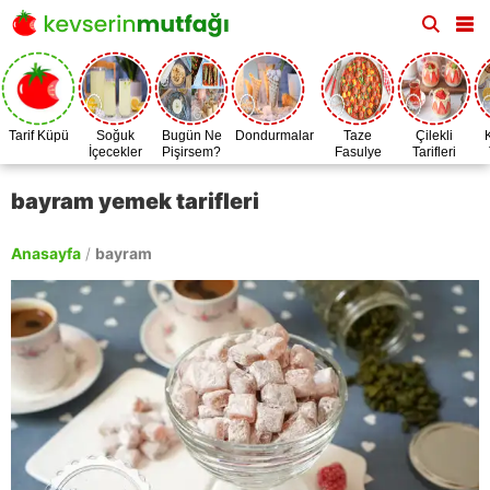
Tarif Küpü
Soğuk
Bugün Ne
Dondurmalar
Taze
Çilekli
İçecekler
Pişirsem?
Fasulye
Tarifleri
Zamanı
bayram yemek tarifleri
Anasayfa
/
bayram