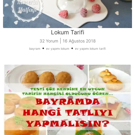
Lokum Tarifi
|
32 Yorum
16 Ağustos 2018
•
•
bayram
ev yapımı lokum
ev yapımı lokum tarifi