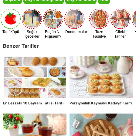
Tarif Küpü
Soğuk
Bugün Ne
Dondurmalar
Taze
Çilekli
İçecekler
Pişirsem?
Fasulye
Tarifleri
Zamanı
Benzer Tarifler
En Lezzetli 10 Bayram Tatlısı Tarifi
Porsiyonluk Kaymaklı Kadayıf Tarifi