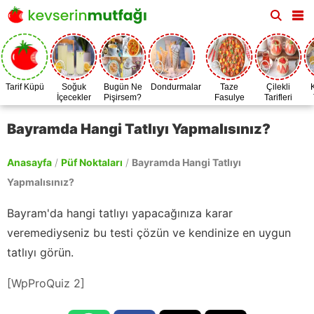
Tarif Küpü
Soğuk
Bugün Ne
Dondurmalar
Taze
Çilekli
İçecekler
Pişirsem?
Fasulye
Tarifleri
Zamanı
Bayramda Hangi Tatlıyı Yapmalısınız?
Anasayfa
/
Püf Noktaları
/
Bayramda Hangi Tatlıyı
Yapmalısınız?
Bayram'da hangi tatlıyı yapacağınıza karar
veremediyseniz bu testi çözün ve kendinize en uygun
tatlıyı görün.
[WpProQuiz 2]